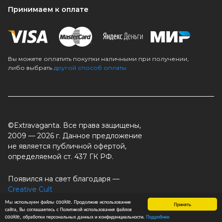
Принимаем к оплате
Вы можете оплатить покупки наличными при получении,
либо выбрать
другой способ оплаты
©Extravaganta. Все права защищены,
2009 — 2026 г. Данное предложение
не является публичной офертой,
определяемой ст. 437 ГК РФ.
Появился на свет благодаря —
Creative Cult
Работает на платформе —
Ready Script
Мы используем файлы cookie. Продолжив использование
Принять
сайта, Вы соглашаетесь с Политикой использования файлов
cookie, обработки персональных данных и конфиденциальности.
Подробнее