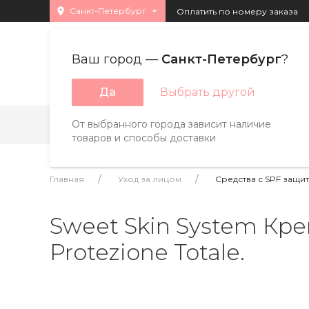
Санкт-Петербург
Оплатить по номеру заказа
Ваш город —
Санкт-Петербург
?
Каталог товара
Да
Выбрать другой
От выбранного города зависит наличие
Бренды
Страны
A
B
C
D
E
F
товаров и способы доставки
Главная
Уход за лицом
Средства с SPF защи
Sweet Skin System Кре
Protezione Totale.