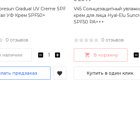
oresun Gradual UV Creme SPF
V45 Солнцезащитный увлаж
уал УФ Крем SPF50+
крем для лица Hyal-Elu Sunc
SPF50 PA+++
0 отзывов
0 отзывов
в наличии
В корзину
лать предзаказ
Купить в один клик