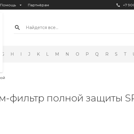
Помощь
Партнёрам
+7 900
Найдется все...
G
H
I
J
K
L
M
N
O
P
Q
R
S
T
той
м-фильтр полной защиты SPF