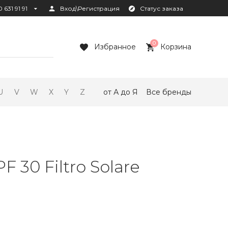
 631 91 91
Вход\Регистрация
Статус заказа
0
Избранное
Корзина
U
V
W
X
Y
Z
от А до Я
Все бренды
 30 Filtro Solare