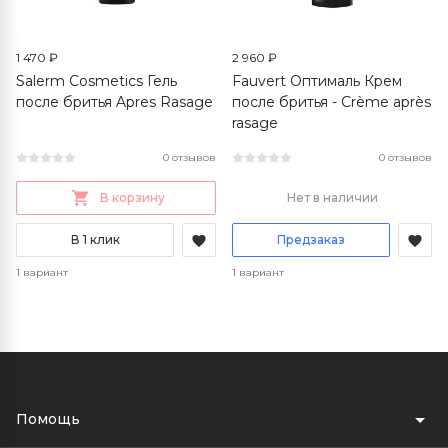
1 470 ₽
2 960 ₽
Salerm Cosmetics Гель
Fauvert Оптималь Крем
после бритья Apres Rasage
после бритья - Crème après
rasage
0 отзывов
0 отзывов
В корзину
Нет в наличии
В 1 клик
Предзаказ
1 вариант
1 вариант
Помощь