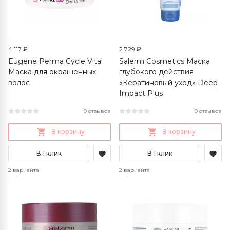
4 117 ₽
2 729 ₽
Eugene Perma Cycle Vital
Salerm Cosmetics Маска
Маска для окрашенных
глубокого действия
волос
«Кератиновый уход» Deep
Impact Plus
0 отзывов
0 отзывов
В корзину
В корзину
В 1 клик
В 1 клик
2 варианта
2 варианта