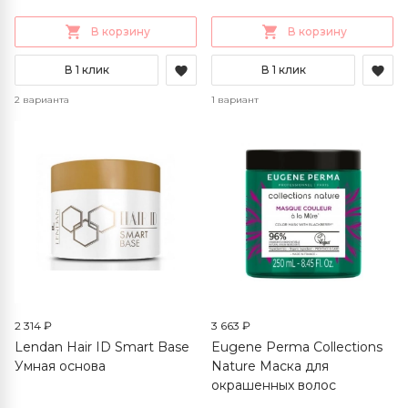
В корзину
В корзину
В 1 клик
В 1 клик
2 варианта
1 вариант
2 314 ₽
3 663 ₽
Lendan Hair ID Smart Base
Eugene Perma Collections
Умная основа
Nature Маска для
окрашенных волос