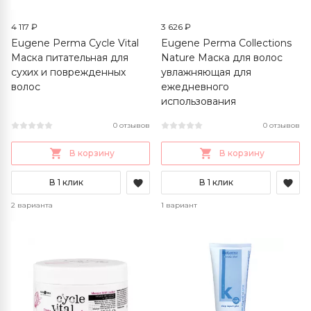
4 117 ₽
3 626 ₽
Eugene Perma Cycle Vital
Eugene Perma Collections
Маска питательная для
Nature Маска для волос
сухих и поврежденных
увлажняющая для
волос
ежедневного
использования
0 отзывов
0 отзывов
В корзину
В корзину
В 1 клик
В 1 клик
2 варианта
1 вариант