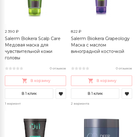
2 390 ₽
822 ₽
Salerm Biokera Scalp Care
Salerm Biiokera Grapeology
Медовая маска для
Маска с маслом
чувствительной кожи
виноградной косточкой
головы
0 отзывов
0 отзывов
В корзину
В корзину
В 1 клик
В 1 клик
1 вариант
2 варианта