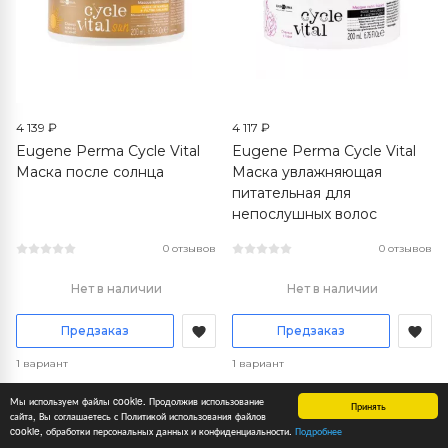
4 139 ₽
4 117 ₽
Eugene Perma Cycle Vital
Eugene Perma Cycle Vital
Маска после солнца
Маска увлажняющая
питательная для
непослушных волос
0 отзывов
0 отзывов
Нет в наличии
Нет в наличии
Предзаказ
Предзаказ
1 вариант
1 вариант
Мы используем файлы cookie. Продолжив использование
Принять
сайта, Вы соглашаетесь с Политикой использования файлов
cookie, обработки персональных данных и конфиденциальности.
Подробнее