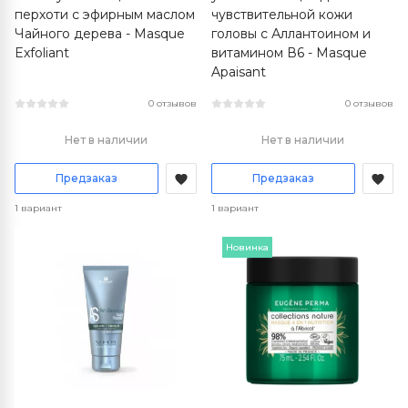
перхоти с эфирным маслом
чувствительной кожи
Чайного дерева - Masque
головы с Аллантоином и
Exfoliant
витамином В6 - Masque
Apaisant
0 отзывов
0 отзывов
Нет в наличии
Нет в наличии
Предзаказ
Предзаказ
1 вариант
1 вариант
Новинка