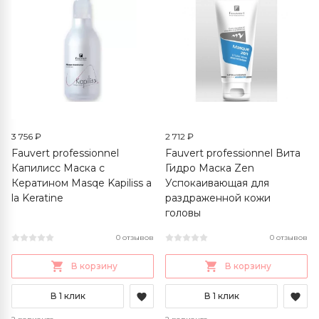
3 756 ₽
2 712 ₽
Fauvert professionnel
Fauvert professionnel Вита
Капилиcс Маска с
Гидро Маска Zen
Кератином Masqe Kapiliss a
Успокаивающая для
la Keratine
раздраженной кожи
головы
0 отзывов
0 отзывов
В корзину
В корзину
В 1 клик
В 1 клик