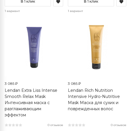
В 1 клик
В 1 клик
1 вариант
1 вариант
3 085 ₽
3 085 ₽
Lendan Extra Liss Intense
Lendan Rich Nutrition
Smooth Relax Mask
Intensive Hydro-Nutritive
Интенсивная маска с
Mask Маска для сухих и
разглаживающим
поврежденных волос
эффектом
0 отзывов
0 отзывов