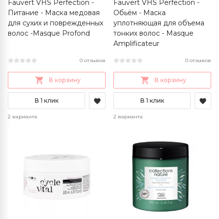
Fauvert VHS Perfection -
Fauvert VHS Perfection -
Питание - Маска медовая
Обьём - Маска
для сухих и поврежденных
уплотняющая для объема
волос -Masque Profond
тонких волос - Masque
Amplificateur
0 отзывов
0 отзывов
В корзину
В корзину
В 1 клик
В 1 клик
2 варианта
2 варианта