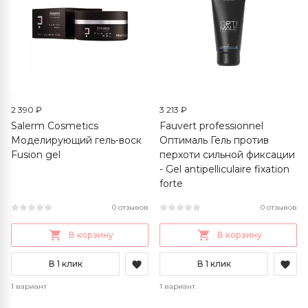
2 390 ₽
3 213 ₽
Salerm Cosmetics
Fauvert professionnel
Моделирующий гель-воск
Оптималь Гель против
Fusion gel
перхоти сильной фиксации
- Gel antipelliculaire fixation
forte
0 отзывов
0 отзывов
В корзину
В корзину
В 1 клик
В 1 клик
1 вариант
1 вариант