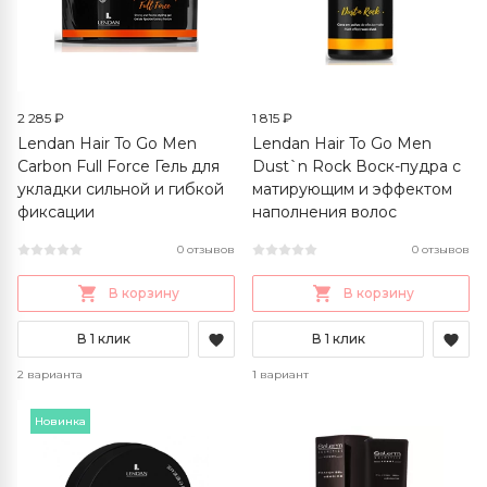
2 285 ₽
1 815 ₽
Lendan Hair To Go Men
Lendan Hair To Go Men
Carbon Full Force Гель для
Dust`n Rock Воск-пудра с
укладки сильной и гибкой
матирующим и эффектом
фиксации
наполнения волос
0 отзывов
0 отзывов
В корзину
В корзину
В 1 клик
В 1 клик
2 варианта
1 вариант
Новинка