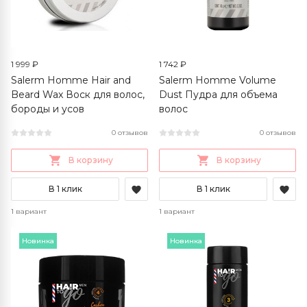
1 999 ₽
1 742 ₽
Salerm Homme Hair and
Salerm Homme Volume
Beard Wax Воск для волос,
Dust Пудра для объема
бороды и усов
волос
0 отзывов
0 отзывов
В корзину
В корзину
В 1 клик
В 1 клик
1 вариант
1 вариант
Новинка
Новинка