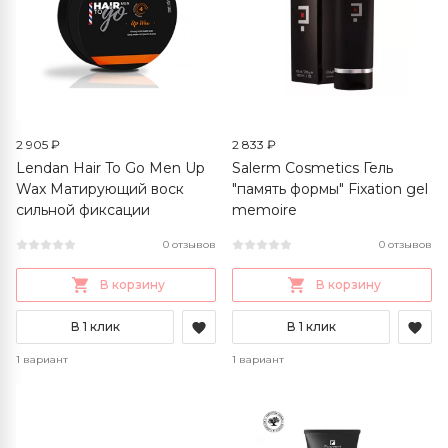
2 905 ₽
2 833 ₽
Lendan Hair To Go Men Up
Salerm Cosmetics Гель
Wax Матирующий воск
"память формы" Fixation gel
сильной фиксации
memoire
0 отзывов
0 отзывов
В корзину
В корзину
В 1 клик
В 1 клик
1 вариант
1 вариант