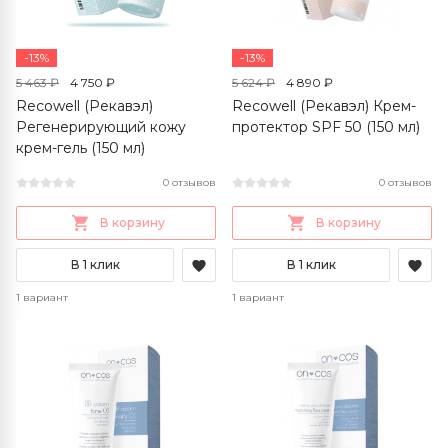
-13%
-13%
5 463 ₽
4 750 ₽
5 624 ₽
4 890 ₽
Recowell (Рекавэл)
Recowell (Рекавэл) Крем-
Регенерирующий кожу
протектор SPF 50 (150 мл)
крем-гель (150 мл)
0 отзывов
0 отзывов
В корзину
В корзину
В 1 клик
В 1 клик
1 вариант
1 вариант