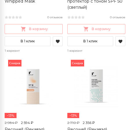
Whipped Mask
протектор с тоном SPF 50
(светлый)
0 отзывов
0 отзывов
В корзину
В корзину
В 1 клик
В 1 клик
1 вариант
1 вариант
Скидка
Скидка
-13%
-13%
2 984 ₽
2 594 ₽
2 710 ₽
2 356 ₽
Recowell (Рекавэл)
Recowell (Рекавэл)