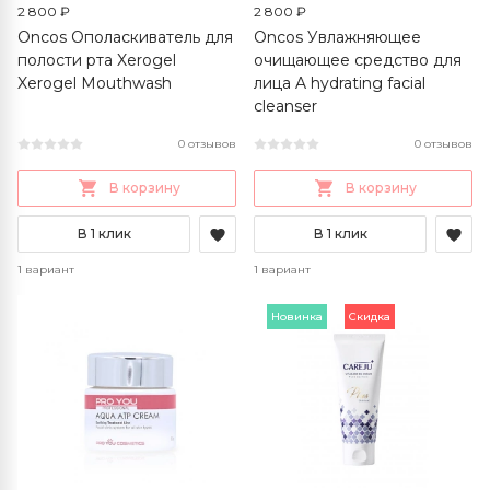
2 800 ₽
2 800 ₽
Oncos Ополаскиватель для
Oncos Увлажняющее
полости рта Xerogel
очищающее средство для
Xerogel Mouthwash
лица A hydrating facial
cleanser
0 отзывов
0 отзывов
В корзину
В корзину
В 1 клик
В 1 клик
1 вариант
1 вариант
Новинка
Скидка