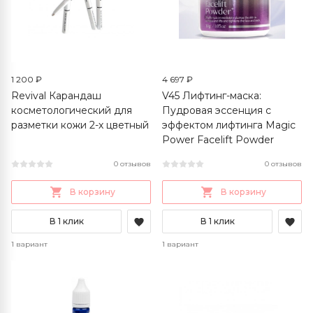
1 200 ₽
4 697 ₽
Revival Карандаш
V45 Лифтинг-маска:
косметологический для
Пудровая эссенция с
разметки кожи 2-х цветный
эффектом лифтинга Magic
Power Facelift Powder
0 отзывов
0 отзывов
В корзину
В корзину
В 1 клик
В 1 клик
1 вариант
1 вариант