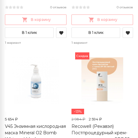
0 отзывов
0 отзывов
В корзину
В корзину
В 1 клик
В 1 клик
1 вариант
1 вариант
Скидка
-13%
5 654 ₽
2 984 ₽
2 594 ₽
V45 Энзимная кислородная
Recowell (Рекавэл)
маска Mineral O2 Bomb
Постпроцедурный крем-