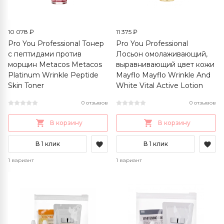
10 078 ₽
11 375 ₽
Pro You Professional Тонер
Pro You Professional
с пептидами против
Лосьон омолаживающий,
морщин Metacos Metacos
выравнивающий цвет кожи
Platinum Wrinkle Peptide
Mayflo Mayflo Wrinkle And
Skin Toner
White Vital Active Lotion
0 отзывов
0 отзывов
В корзину
В корзину
В 1 клик
В 1 клик
1 вариант
1 вариант