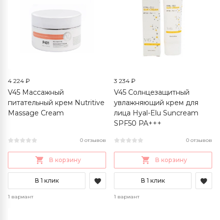
4 224 ₽
3 234 ₽
V45 Массажный
V45 Солнцезащитный
питательный крем Nutritive
увлажняющий крем для
Massage Cream
лица Hyal-Elu Suncream
SPF50 PA+++
0 отзывов
0 отзывов
В корзину
В корзину
В 1 клик
В 1 клик
1 вариант
1 вариант