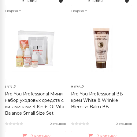
В 1 клик
В 1 клик
1 вариант
1 вариант
1 917 ₽
8 576 ₽
Pro You Professional Мини-
Pro You Professional ВВ-
набор уходовых средств с
крем White & Wrinkle
витаминами 4 Kinds Of Vita
Blemish Balm ВВ
Balance Small Size Set
0 отзывов
0 отзывов
В корзину
В корзину