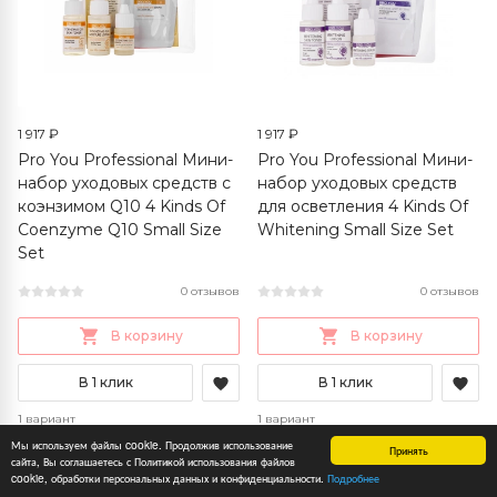
1 917 ₽
1 917 ₽
Pro You Professional Мини-
Pro You Professional Мини-
набор уходовых средств с
набор уходовых средств
коэнзимом Q10 4 Kinds Of
для осветления 4 Kinds Of
Coenzyme Q10 Small Size
Whitening Small Size Set
Set
0 отзывов
0 отзывов
В корзину
В корзину
В 1 клик
В 1 клик
1 вариант
1 вариант
Мы используем файлы cookie. Продолжив использование
Принять
сайта, Вы соглашаетесь с Политикой использования файлов
cookie, обработки персональных данных и конфиденциальности.
Подробнее