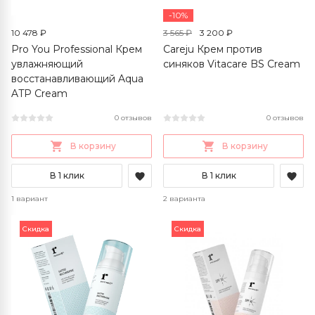
-10%
10 478 ₽
3 565 ₽
3 200 ₽
Pro You Professional Крем
Careju Крем против
увлажняющий
синяков Vitacare BS Cream
восстанавливающий Aqua
ATP Cream
0 отзывов
0 отзывов
В корзину
В корзину
В 1 клик
В 1 клик
1 вариант
2 варианта
Скидка
Скидка