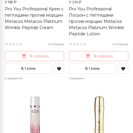
3 158 ₽
11 235 ₽
Pro You Professional Крем с
Pro You Professional
пептидами против морщин
Лосьон с пептидами
Metacos Metacos Platinum
против морщин Metacos
Wrinkle Peptide Cream
Metacos Platinum Wrinkle
Peptide Lotion
0 отзывов
0 отзывов
В корзину
В корзину
В 1 клик
В 1 клик
2 варианта
1 вариант