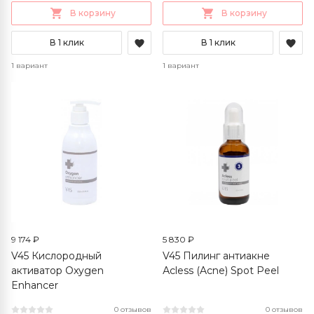
В корзину
В корзину
В 1 клик
В 1 клик
1 вариант
1 вариант
9 174 ₽
5 830 ₽
V45 Кислородный
V45 Пилинг антиакне
активатор Oxygen
Аcless (Acne) Spot Peel
Enhancer
0 отзывов
0 отзывов