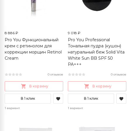
8 886 ₽
9 018 ₽
Pro You Функциональный
Pro You Professional
крем с ретинолом для
Тональная пудра (кушон)
коррекции морщин Retinol
натуральный беж Solid Vita
Cream
White Sun BB SPF 50
PA+++
0 отзывов
0 отзывов
В корзину
В корзину
В 1 клик
В 1 клик
1 вариант
1 вариант