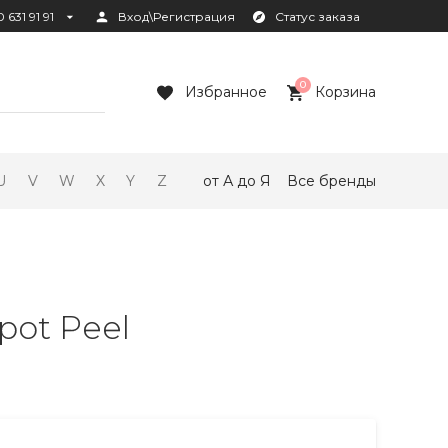
 631 91 91
Вход\Регистрация
Статус заказа
0
Избранное
Корзина
U
V
W
X
Y
Z
от А до Я
Все бренды
pot Peel