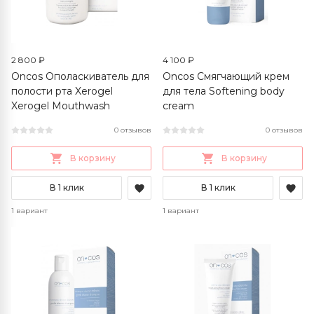
2 800 ₽
4 100 ₽
Oncos Ополаскиватель для
Oncos Смягчающий крем
полости рта Xerogel
для тела Softening body
Xerogel Mouthwash
cream
0 отзывов
0 отзывов
В корзину
В корзину
В 1 клик
В 1 клик
1 вариант
1 вариант