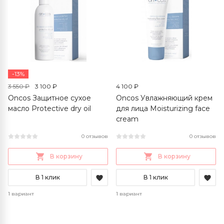
-13%
3 550 ₽
3 100 ₽
4 100 ₽
Oncos Защитное сухое
Oncos Увлажняющий крем
масло Protective dry oil
для лица Moisturizing face
cream
0 отзывов
0 отзывов
В корзину
В корзину
В 1 клик
В 1 клик
1 вариант
1 вариант