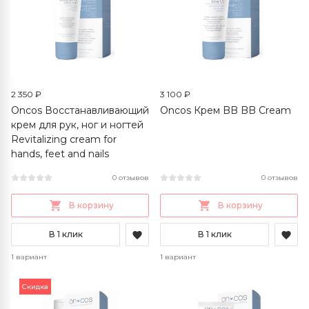
2 350 ₽
3 100 ₽
Oncos Восстанавливающий
Oncos Крем BB BB Cream
крем для рук, ног и ногтей
Revitalizing cream for
hands, feet and nails
0 отзывов
0 отзывов
В корзину
В корзину
В 1 клик
В 1 клик
1 вариант
1 вариант
Скидка