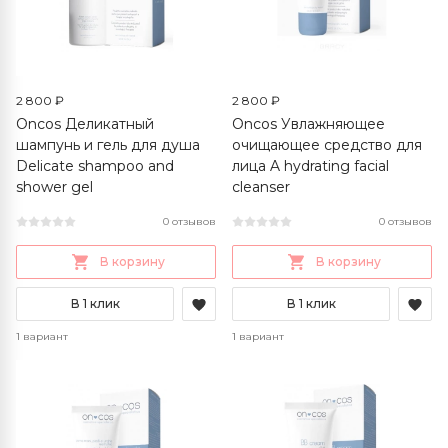
2 800 ₽
2 800 ₽
Oncos Деликатный
Oncos Увлажняющее
шампунь и гель для душа
очищающее средство для
Delicate shampoo and
лица A hydrating facial
shower gel
cleanser
0 отзывов
0 отзывов
В корзину
В корзину
В 1 клик
В 1 клик
1 вариант
1 вариант