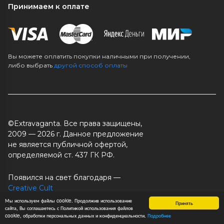
Принимаем к оплате
Вы можете оплатить покупки наличными при получении,
либо выбрать
другой способ оплаты
©Extravaganta. Все права защищены,
2009 — 2026 г. Данное предложение
не является публичной офертой,
определяемой ст. 437 ГК РФ.
Появился на свет благодаря —
Creative Cult
Работает на платформе —
Ready Script
Мы используем файлы cookie. Продолжив использование
Принять
сайта, Вы соглашаетесь с Политикой использования файлов
cookie, обработки персональных данных и конфиденциальности.
Подробнее