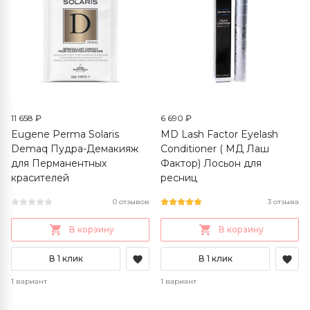
11 658 ₽
6 690 ₽
Eugene Perma Solaris
MD Lash Factor Eyelash
Demaq Пудра-Демакияж
Conditioner ( МД Лаш
для Перманентных
Фактор) Лосьон для
красителей
ресниц
0 отзывов
3 отзыва
В корзину
В корзину
В 1 клик
В 1 клик
1 вариант
1 вариант