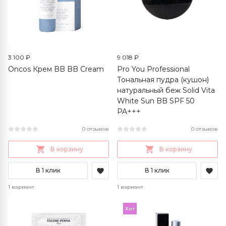
3 100 ₽
9 018 ₽
Oncos Крем BB BB Cream
Pro You Professional
Тональная пудра (кушон)
натуральный беж Solid Vita
White Sun BB SPF 50
PA+++
0 отзывов
0 отзывов
В корзину
В корзину
В 1 клик
В 1 клик
1 вариант
1 вариант
Хит