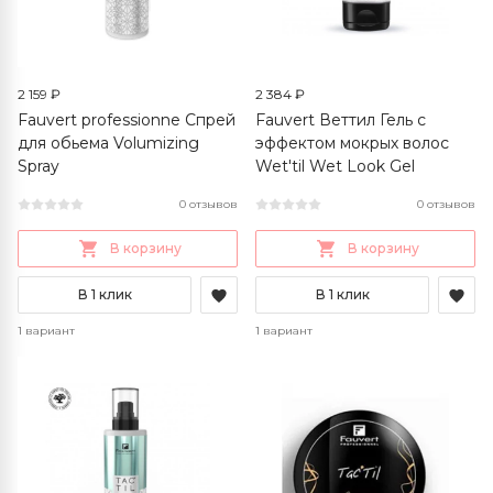
2 159 ₽
2 384 ₽
Fauvert professionne Спрей
Fauvert Веттил Гель с
для обьема Volumizing
эффектом мокрых волос
Spray
Wet'til Wet Look Gel
0 отзывов
0 отзывов
В корзину
В корзину
В 1 клик
В 1 клик
1 вариант
1 вариант