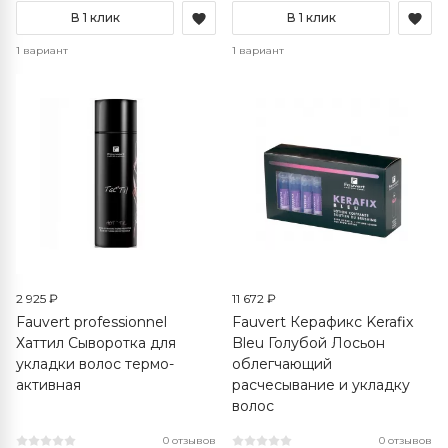
В 1 клик
В 1 клик
1 вариант
1 вариант
2 925 ₽
11 672 ₽
Fauvert professionnel
Fauvert Керафикс Kerafix
Хаттил Сыворотка для
Bleu Голубой Лосьон
укладки волос термо-
облегчающий
активная
расчесывание и укладку
волос
0 отзывов
0 отзывов