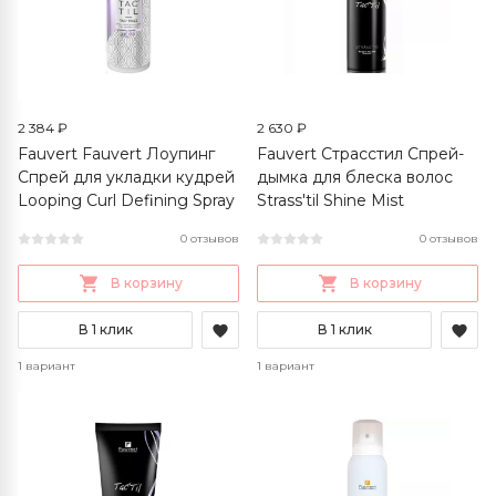
2 384 ₽
2 630 ₽
Fauvert Fauvert Лоупинг
Fauvert Страсстил Спрей-
Спрей для укладки кудрей
дымка для блеска волос
Looping Curl Defining Spray
Strass'til Shine Mist
0 отзывов
0 отзывов
В корзину
В корзину
В 1 клик
В 1 клик
1 вариант
1 вариант