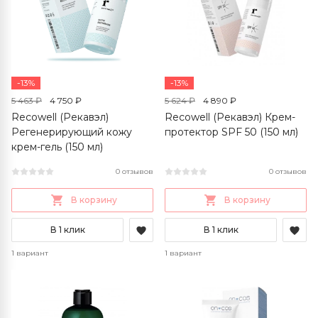
-13%
-13%
5 463 ₽
4 750 ₽
5 624 ₽
4 890 ₽
Recowell (Рекавэл)
Recowell (Рекавэл) Крем-
Регенерирующий кожу
протектор SPF 50 (150 мл)
крем-гель (150 мл)
0 отзывов
0 отзывов
В корзину
В корзину
В 1 клик
В 1 клик
1 вариант
1 вариант