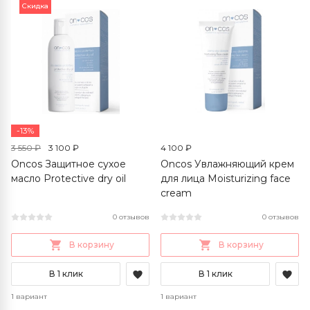
Скидка
-13%
3 550 ₽
3 100 ₽
4 100 ₽
Oncos Защитное сухое
Oncos Увлажняющий крем
масло Protective dry oil
для лица Moisturizing face
cream
0 отзывов
0 отзывов
В корзину
В корзину
В 1 клик
В 1 клик
1 вариант
1 вариант