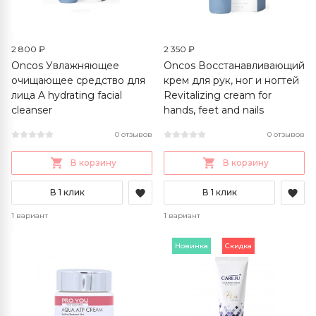
2 800 ₽
2 350 ₽
Oncos Увлажняющее
Oncos Восстанавливающий
очищающее средство для
крем для рук, ног и ногтей
лица A hydrating facial
Revitalizing cream for
cleanser
hands, feet and nails
0 отзывов
0 отзывов
В корзину
В корзину
В 1 клик
В 1 клик
1 вариант
1 вариант
Новинка
Скидка