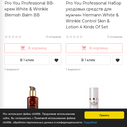
Pro You Professional ВВ-
Pro You Professional Набор
крем White & Wrinkle
уходовых средств для
Blemish Balm ВВ
мужчин Hermann White &
Wrinkle Control Skin &
Lotion 4 Kinds Of Set
0 отзывов
0 отзывов
В корзину
В корзину
В 1 клик
В 1 клик
1 вариант
1 вариант
Мы используем файлы cookie. Продолжив использование
Принять
сайта, Вы соглашаетесь с Политикой использования файлов
cookie, обработки персональных данных и конфиденциальности.
Подробнее