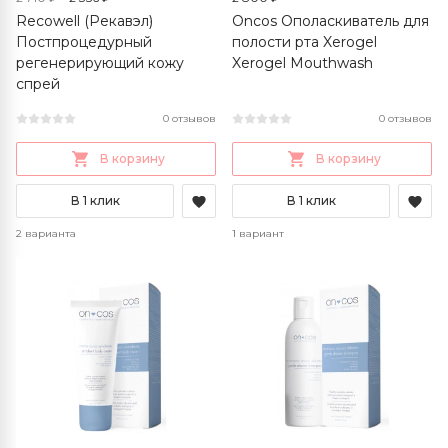
Recowell (Рекавэл)
Oncos Ополаскиватель для
Постпроцедурный
полости рта Xerogel
регенерирующий кожу
Xerogel Mouthwash
спрей
0 отзывов
0 отзывов
В корзину
В корзину
В 1 клик
В 1 клик
2 варианта
1 вариант