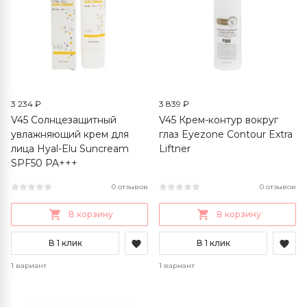
3 234 ₽
3 839 ₽
V45 Солнцезащитный
V45 Крем-контур вокруг
увлажняющий крем для
глаз Eyezone Contour Extra
лица Hyal-Elu Suncream
Liftner
SPF50 PA+++
0 отзывов
0 отзывов
В корзину
В корзину
В 1 клик
В 1 клик
1 вариант
1 вариант