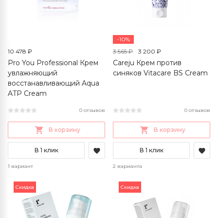
-10%
10 478 ₽
3 565 ₽
3 200 ₽
Pro You Professional Крем
Careju Крем против
увлажняющий
синяков Vitacare BS Cream
восстанавливающий Aqua
ATP Cream
0 отзывов
0 отзывов
В корзину
В корзину
В 1 клик
В 1 клик
1 вариант
2 варианта
Скидка
Скидка