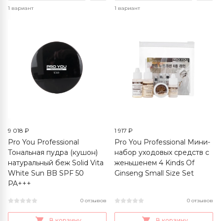
1 вариант
1 вариант
9 018 ₽
1 917 ₽
Pro You Professional
Pro You Professional Мини-
Тональная пудра (кушон)
набор уходовых средств с
натуральный беж Solid Vita
женьшенем 4 Kinds Of
White Sun BB SPF 50
Ginseng Small Size Set
PA+++
0 отзывов
0 отзывов
В корзину
В корзину