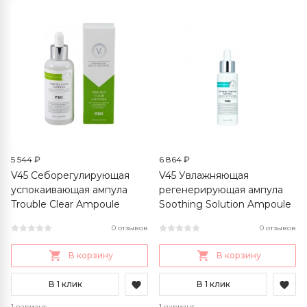
5 544 ₽
6 864 ₽
V45 Себорегулирующая
V45 Увлажняющая
успокаивающая ампула
регенерирующая ампула
Trouble Clear Ampoule
Soothing Solution Ampoule
0 отзывов
0 отзывов
В корзину
В корзину
В 1 клик
В 1 клик
1 вариант
1 вариант