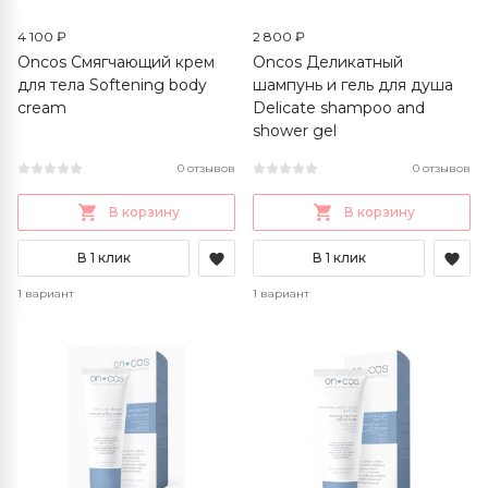
4 100 ₽
2 800 ₽
Oncos Смягчающий крем
Oncos Деликатный
для тела Softening body
шампунь и гель для душа
cream
Delicate shampoo and
shower gel
0 отзывов
0 отзывов
В корзину
В корзину
В 1 клик
В 1 клик
1 вариант
1 вариант