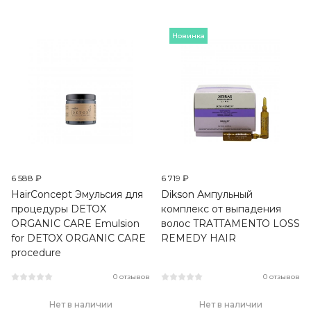
Новинка
6 588 ₽
6 719 ₽
HairConcept Эмульсия для
Dikson Ампульный
процедуры DETOX
комплекс от выпадения
ORGANIC CARE Emulsion
волос TRATTAMENTO LOSS
for DETOX ORGANIC CARE
REMEDY HAIR
procedure
0 отзывов
0 отзывов
Нет в наличии
Нет в наличии