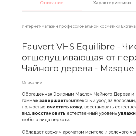
Описание
Характеристики
Интернет-магазин профессиональной косметики Extrava
Fauvert VHS Equilibre - Ч
отшелушивающая от пер
Чайного дерева - Masque 
Описание
Обогащенная Эфирным Маслом Чайного Дерева и П
гоммаж
завершает
комплексный уход за волосами,
полностью
очистить кожу
, восстановить естеств
вид,
восстановить
естественный уровень
увлажн
любого вида перхоти.
Обладает свежим ароматом ментола и зеленого чая