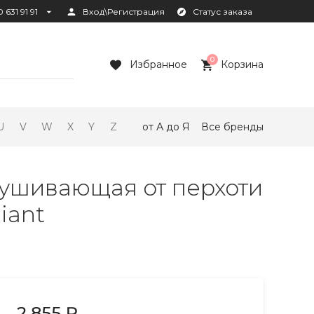
 631 91 91
Вход\Регистрация
Статус заказа
0
Избранное
Корзина
U
V
W
X
Y
Z
от А до Я
Все бренды
елушивающая от перхоти
iant
2 855 ₽