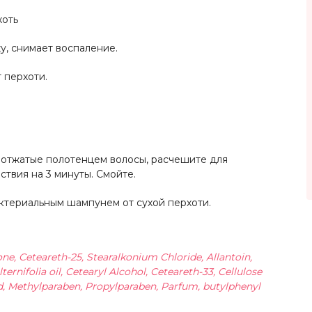
хоть
у, снимает воспаление.
 перхоти.
 отжатые полотенцем волосы, расчешите для
твия на 3 минуты. Смойте.
ктериальным шампунем от сухой перхоти.
one, Ceteareth-25, Stearalkonium Chloride, Allantoin,
ernifolia oil, Cetearyl Alcohol, Ceteareth-33, Cellulose
d, Methylparaben, Propylparaben, Parfum, butylphenyl