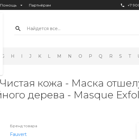
Помощь
Партнёрам
+7 900
Найдется все...
G
H
I
J
K
L
M
N
O
P
Q
R
S
T
 - Чистая кожа - Маска отш
ого дерева - Masque Exfol
Бренд товара
Fauvert