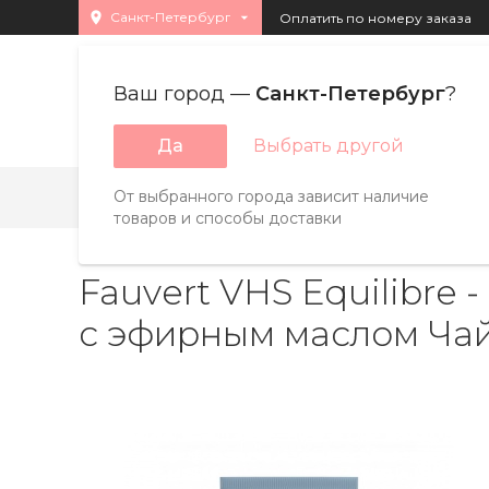
Санкт-Петербург
Оплатить по номеру заказа
Ваш город —
Санкт-Петербург
?
Каталог товара
Да
Выбрать другой
От выбранного города зависит наличие
Бренды
Страны
A
B
C
D
E
F
товаров и способы доставки
Fauvert VHS Equilibre
с эфирным маслом Чайн