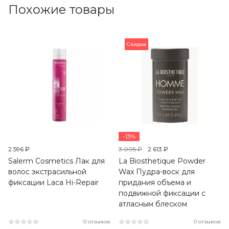
Похожие товары
Скидка
-13%
2 596 ₽
3 005 ₽
2 613 ₽
Salerm Cosmetics Лак для
La Biosthetique Powder
волос экстрасильной
Wax Пудра-воск для
фиксации Laca Hi-Repair
придания объема и
подвижной фиксации с
атласным блеском
0 отзывов
0 отзывов