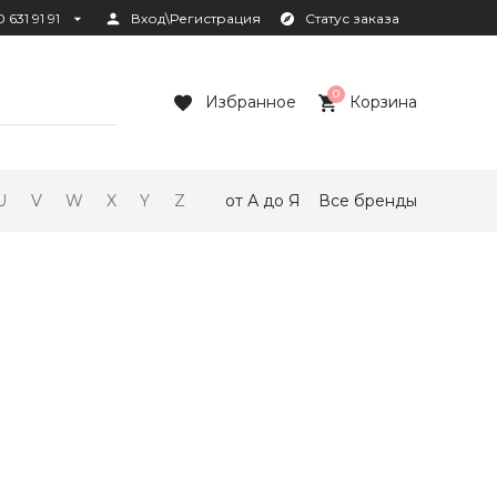
 631 91 91
Вход\Регистрация
Статус заказа
0
Избранное
Корзина
U
V
W
X
Y
Z
от А до Я
Все бренды