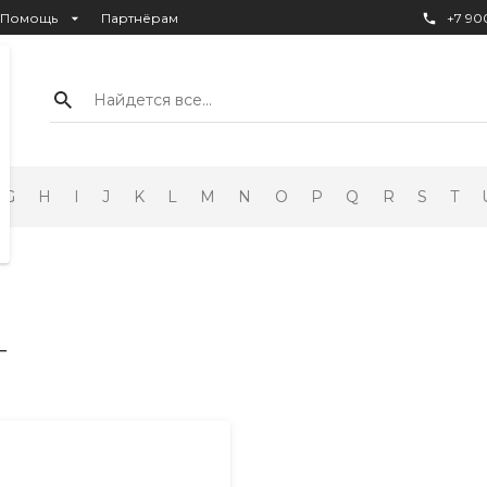
Помощь
Партнёрам
+7 900
Найдется все...
G
H
I
J
K
L
M
N
O
P
Q
R
S
T
т