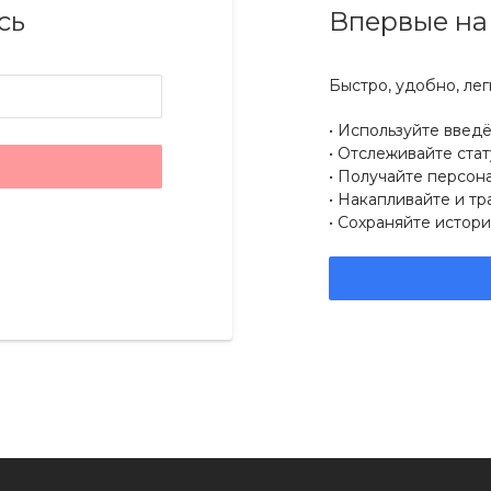
сь
Впервые на
Быстро, удобно, лег
Используйте введ
Отслеживайте стат
Получайте персон
Накапливайте и тр
Сохраняйте истори