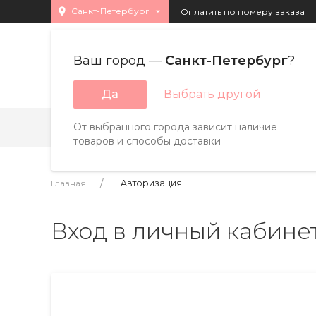
Санкт-Петербург
Оплатить по номеру заказа
Ваш город —
Санкт-Петербург
?
Каталог товара
Да
Выбрать другой
От выбранного города зависит наличие
Бренды
Страны
A
B
C
D
E
F
товаров и способы доставки
Главная
Авторизация
Вход в личный кабине