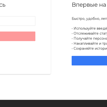
сь
Впервые на
Быстро, удобно, лег
Используйте введ
Отслеживайте стат
Получайте персон
Накапливайте и тр
Сохраняйте истори