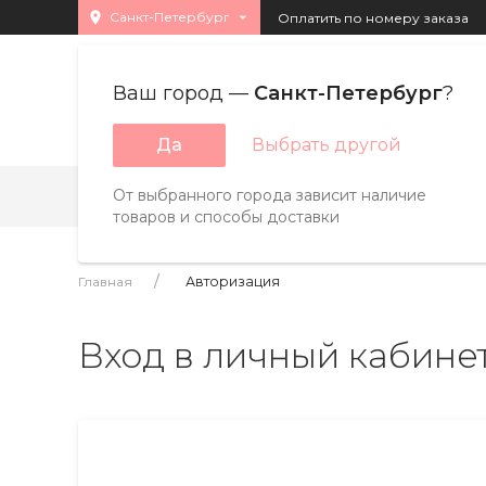
Санкт-Петербург
Оплатить по номеру заказа
Ваш город —
Санкт-Петербург
?
Каталог товара
Да
Выбрать другой
От выбранного города зависит наличие
Бренды
Страны
A
B
C
D
E
F
товаров и способы доставки
Главная
Авторизация
Вход в личный кабине