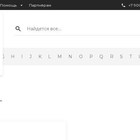
Помощь
Партнёрам
+7 900
Найдется все...
G
H
I
J
K
L
M
N
O
P
Q
R
S
T
т