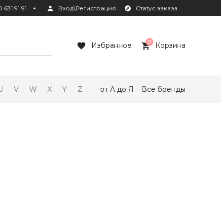
 631 91 91
Вход\Регистрация
Статус заказа
0
Избранное
Корзина
U
V
W
X
Y
Z
от А до Я
Все бренды